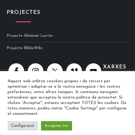
PROJECTES
Projecte Almenar Lector
Projecte BiblioWiki
XARXES
Aquest web utilitza coockies pròpies i de tercers per
optimitzar i adaptar-se a la vostra navegació i les vostres
preferències, entre altres tasques. Si continueu navegant,
entendrem que accepteu la nostra política de privacitat. Si
clickeu “Acceptar", estareu acceptant TOTES les cookies. De
totes maneres, podeu visitar "Cookie Settings" per configurar
© 2025 Biblioteca Ramon Berenguer IV · Web implementat per
el consentiment.
Peppo
Configuració
Acceptar tot