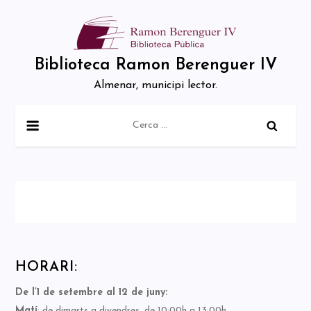
Skip
to
content
Biblioteca Ramon Berenguer IV
Almenar, municipi lector.
Cerca:
HORARI:
De l’1 de setembre al 12 de juny:
Matí
: de dimarts a divendres, de 10:00h a 13:00h