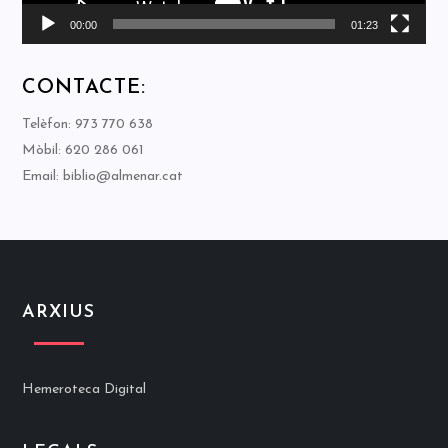
00:00
01:23
CONTACTE:
Telèfon: 973 770 638
Mòbil: 620 286 061
Email: biblio@almenar.cat
ARXIUS
Hemeroteca Digital