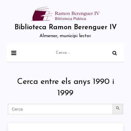
Skip
to
content
Biblioteca Ramon Berenguer IV
Almenar, municipi lector.
Cerca:
Cerca entre els anys 1990 i
1999
SEARCH BUTTON
Search
for: