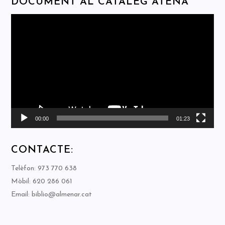
DOCUMENT AL CATÀLEG ATENA
Reproductor
de
vídeo
00:00
01:23
CONTACTE:
Telèfon: 973 770 638
Mòbil: 620 286 061
Email: biblio@almenar.cat