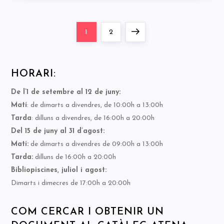
Paginació
Page
Page
Next
1
2
de
page
HORARI:
les
De l’1 de setembre al 12 de juny:
entrades
Matí
: de dimarts a divendres, de 10:00h a 13:00h
Tarda
: dilluns a divendres, de 16:00h a 20:00h
Del 15 de juny al 31 d’agost:
Matí:
de dimarts a divendres de 09:00h a 13:00h
Tarda:
dilluns de 16:00h a 20:00h
Bibliopiscines, juliol i agost:
Dimarts i dimecres de 17:00h a 20:00h
COM CERCAR I OBTENIR UN