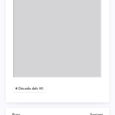
Dècada dels 90
Previous
Next
Previ
Següent