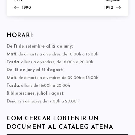
Navegació
Post
Post
1990
1992
d'entrades
HORARI:
De l’1 de setembre al 12 de juny:
Matí
: de dimarts a divendres, de 10:00h a 13:00h
Tarda
: dilluns a divendres, de 16:00h a 20:00h
Del 15 de juny al 31 d’agost:
Matí:
de dimarts a divendres de 09:00h a 13:00h
Tarda:
dilluns de 16:00h a 20:00h
Bibliopiscines, juliol i agost:
Dimarts i dimecres de 17:00h a 20:00h
COM CERCAR I OBTENIR UN
DOCUMENT AL CATÀLEG ATENA