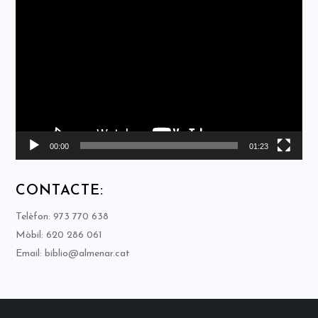
Reproductor
de
vídeo
00:00
01:23
CONTACTE:
Telèfon: 973 770 638
Mòbil: 620 286 061
Email: biblio@almenar.cat