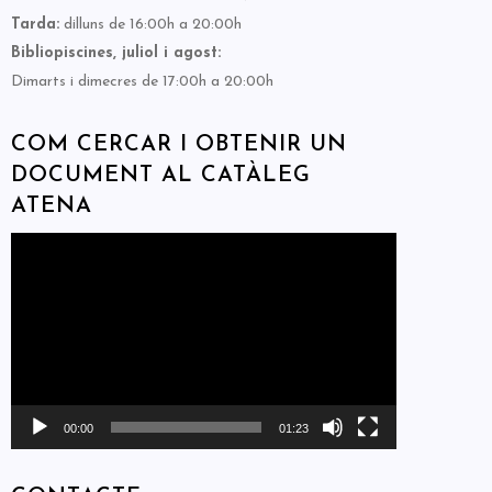
Tarda:
dilluns de 16:00h a 20:00h
Bibliopiscines, juliol i agost:
Dimarts i dimecres de 17:00h a 20:00h
COM CERCAR I OBTENIR UN
DOCUMENT AL CATÀLEG
ATENA
Reproductor
de
vídeo
00:00
01:23