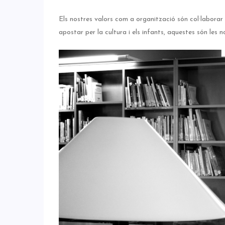
Els nostres valors com a organització són col·laborar
apostar per la cultura i els infants, aquestes són les no