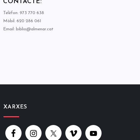
CONTACTE:
Telèfon: 973 770 638
Mòbil: 620 286 061
Email: biblio@almenar.cat
XARXES