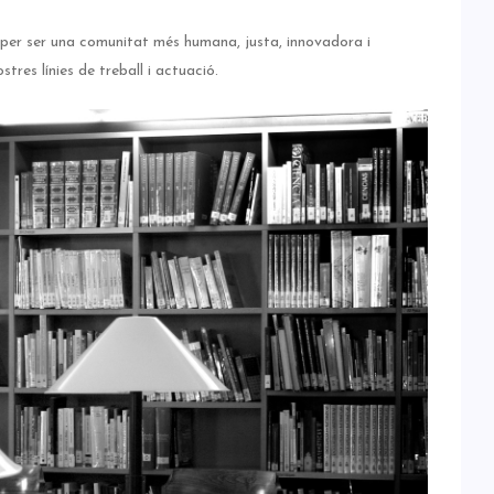
 per ser una comunitat més humana, justa, innovadora i
stres línies de treball i actuació.