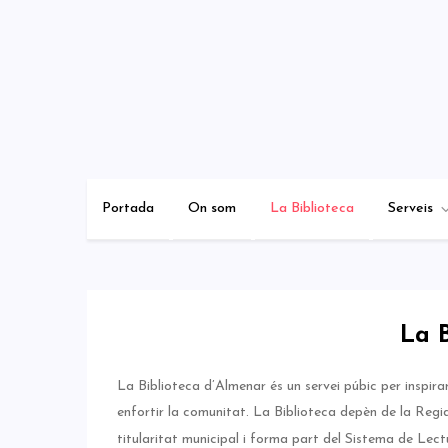
Skip
to
content
Portada
On som
La Biblioteca
Serveis
La B
La Biblioteca d’Almenar és un servei púbic per inspir
enfortir la comunitat. La Biblioteca depèn de la Regi
titularitat municipal i forma part del Sistema de Lec