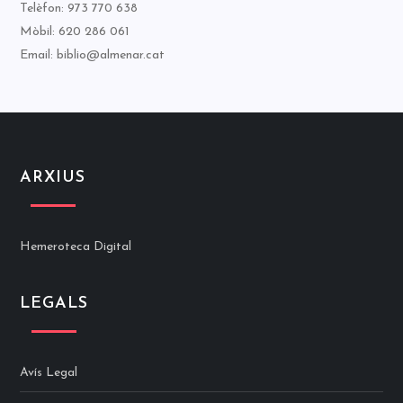
Telèfon: 973 770 638
Mòbil: 620 286 061
Email: biblio@almenar.cat
ARXIUS
Hemeroteca Digital
LEGALS
Avís Legal