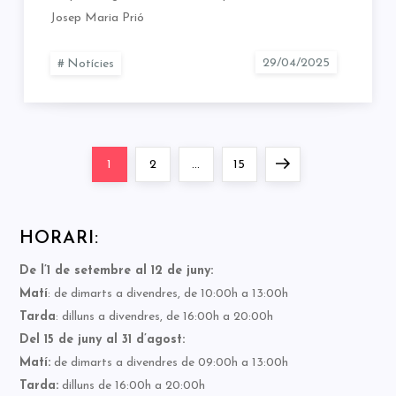
Josep Maria Prió
Notícies
Paginació
Page
Page
Page
Next
1
2
…
15
de
page
HORARI:
les
De l’1 de setembre al 12 de juny:
entrades
Matí
: de dimarts a divendres, de 10:00h a 13:00h
Tarda
: dilluns a divendres, de 16:00h a 20:00h
Del 15 de juny al 31 d’agost:
Matí:
de dimarts a divendres de 09:00h a 13:00h
Tarda:
dilluns de 16:00h a 20:00h