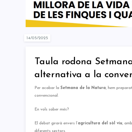
Taula rodona Setmana 
alternativa a la conve
Per acabar la
Setmana de la Natura
, hem preparat
convencional.
En vols saber més?
El debat girarà envers l’
agricultura del sòl viu
, am
diferents sectors.