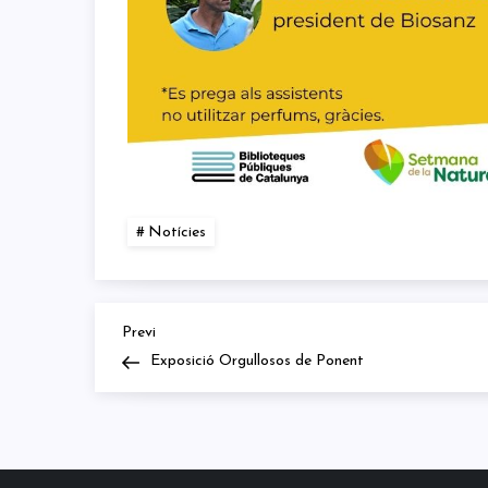
Notícies
Previous
Navegació
Previ
Post
Exposició Orgullosos de Ponent
d'entrades