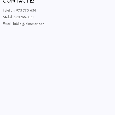
CONTACTE:
Telèfon: 973 770 638
Mòbil: 620 286 061
Email: biblio@almenar.cat