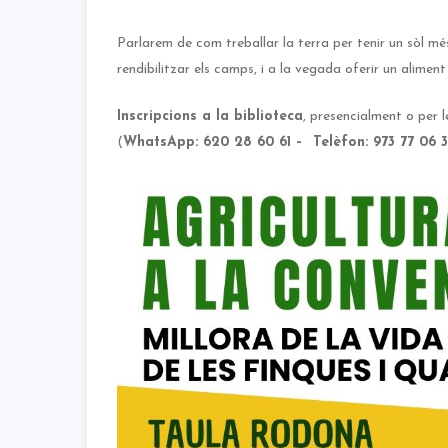
Parlarem de com treballar la terra per tenir un sòl més 
rendibilitzar els camps, i a la vegada oferir un alimen
Inscripcions a la biblioteca
, presencialment o per l
(
WhatsApp:
620 28 60 61 – Telèfon:
973 77 06 