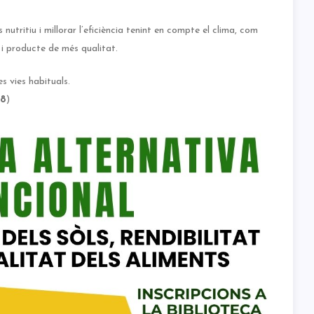
nutritiu i millorar l’eficiència tenint en compte el clima, com
t i producte de més qualitat.
es vies habituals.
38
)