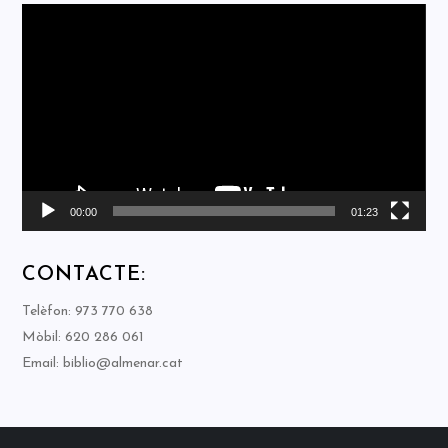
Reproductor
de
vídeo
00:00
01:23
CONTACTE:
Telèfon: 973 770 638
Mòbil: 620 286 061
Email: biblio@almenar.cat