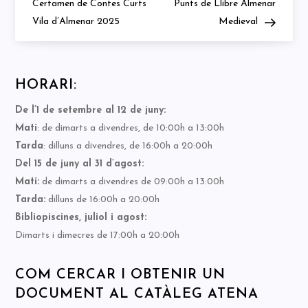
d'entrades
Certamen de Contes Curts
Punts de Llibre Almenar
Vila d’Almenar 2025
Medieval
HORARI:
De l’1 de setembre al 12 de juny:
Matí
: de dimarts a divendres, de 10:00h a 13:00h
Tarda
: dilluns a divendres, de 16:00h a 20:00h
Del 15 de juny al 31 d’agost:
Matí:
de dimarts a divendres de 09:00h a 13:00h
Tarda:
dilluns de 16:00h a 20:00h
Bibliopiscines, juliol i agost:
Dimarts i dimecres de 17:00h a 20:00h
COM CERCAR I OBTENIR UN
DOCUMENT AL CATÀLEG ATENA