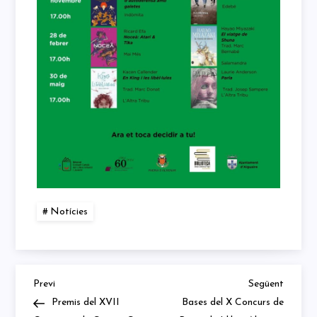
Notícies
Previous
Next
Navegació
Previ
Següent
Post
Post
Premis del XVII
Bases del X Concurs de