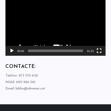
Reproductor
de
vídeo
00:00
01:23
CONTACTE:
Telèfon: 973 770 638
Mòbil: 620 286 061
Email: biblio@almenar.cat