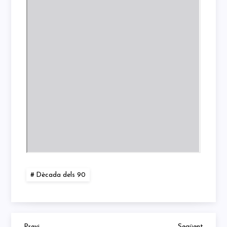
Dècada dels 90
Previous
Next
Previ
Següent