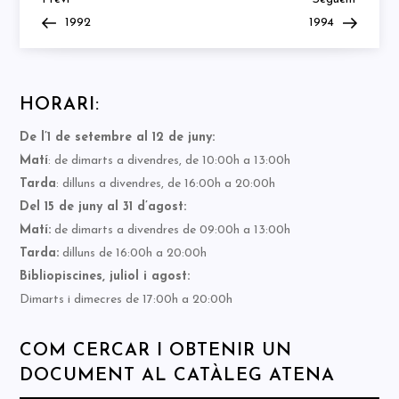
Navegació
Post
Post
1992
1994
d'entrades
HORARI:
De l’1 de setembre al 12 de juny:
Matí
: de dimarts a divendres, de 10:00h a 13:00h
Tarda
: dilluns a divendres, de 16:00h a 20:00h
Del 15 de juny al 31 d’agost:
Matí:
de dimarts a divendres de 09:00h a 13:00h
Tarda:
dilluns de 16:00h a 20:00h
Bibliopiscines, juliol i agost:
Dimarts i dimecres de 17:00h a 20:00h
COM CERCAR I OBTENIR UN
DOCUMENT AL CATÀLEG ATENA