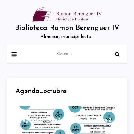
Skip
to
content
Biblioteca Ramon Berenguer IV
Almenar, municipi lector.
Cerca:
Agenda_octubre
agenda octubre 1
agenda octubre 2