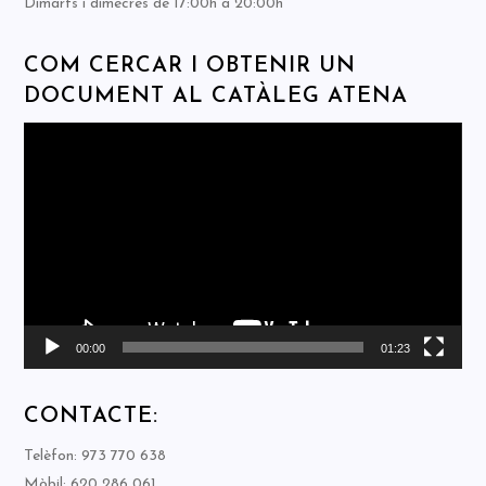
Dimarts i dimecres de 17:00h a 20:00h
COM CERCAR I OBTENIR UN
DOCUMENT AL CATÀLEG ATENA
Reproductor
de
vídeo
00:00
01:23
CONTACTE:
Telèfon: 973 770 638
Mòbil: 620 286 061