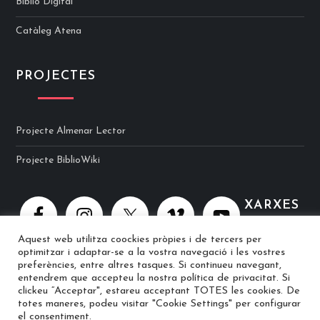
Biblio Digital
Catàleg Atena
PROJECTES
Projecte Almenar Lector
Projecte BiblioWiki
XARXES
Aquest web utilitza coockies pròpies i de tercers per
optimitzar i adaptar-se a la vostra navegació i les vostres
preferències, entre altres tasques. Si continueu navegant,
entendrem que accepteu la nostra política de privacitat. Si
clickeu “Acceptar", estareu acceptant TOTES les cookies. De
totes maneres, podeu visitar "Cookie Settings" per configurar
© 2025 Biblioteca Ramon Berenguer IV · Web implementat per
el consentiment.