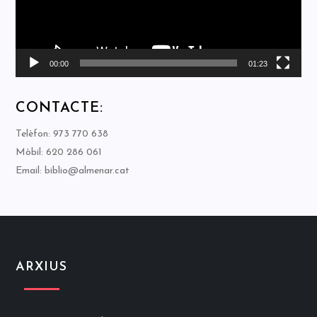
00:00
01:23
CONTACTE:
Telèfon: 973 770 638
Mòbil: 620 286 061
Email: biblio@almenar.cat
ARXIUS