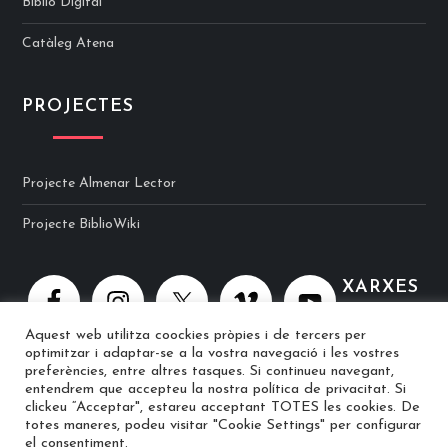
Biblio Digital
Catàleg Atena
PROJECTES
Projecte Almenar Lector
Projecte BiblioWiki
XARXES
Aquest web utilitza coockies pròpies i de tercers per
optimitzar i adaptar-se a la vostra navegació i les vostres
preferències, entre altres tasques. Si continueu navegant,
entendrem que accepteu la nostra política de privacitat. Si
clickeu “Acceptar", estareu acceptant TOTES les cookies. De
totes maneres, podeu visitar "Cookie Settings" per configurar
© 2025 Biblioteca Ramon Berenguer IV · Web implementat per
el consentiment.