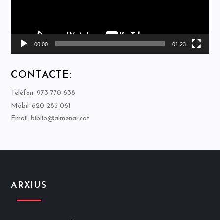
00:00
01:23
CONTACTE:
Telèfon: 973 770 638
Mòbil: 620 286 061
Email: biblio@almenar.cat
ARXIUS