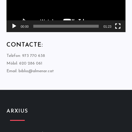
00:00
01:23
CONTACTE:
Telèfon: 973 770 638
Mòbil: 620 286 061
Email: biblio@almenar.cat
ARXIUS