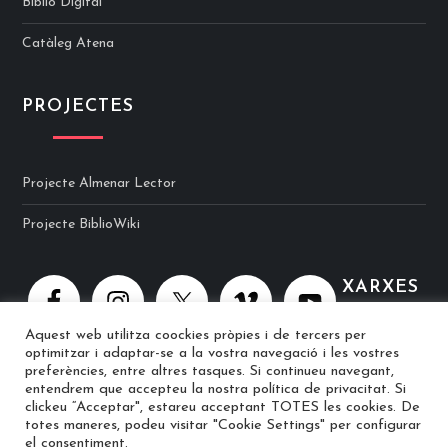
Biblio Digital
Catàleg Atena
PROJECTES
Projecte Almenar Lector
Projecte BiblioWiki
XARXES
Aquest web utilitza coockies pròpies i de tercers per
optimitzar i adaptar-se a la vostra navegació i les vostres
preferències, entre altres tasques. Si continueu navegant,
entendrem que accepteu la nostra política de privacitat. Si
clickeu “Acceptar", estareu acceptant TOTES les cookies. De
totes maneres, podeu visitar "Cookie Settings" per configurar
© 2025 Biblioteca Ramon Berenguer IV · Web implementat per
el consentiment.