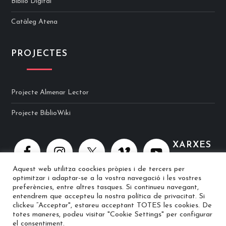
Biblio Digital
Catàleg Atena
PROJECTES
Projecte Almenar Lector
Projecte BiblioWiki
XARXES
Aquest web utilitza coockies pròpies i de tercers per
optimitzar i adaptar-se a la vostra navegació i les vostres
preferències, entre altres tasques. Si continueu navegant,
entendrem que accepteu la nostra política de privacitat. Si
clickeu “Acceptar", estareu acceptant TOTES les cookies. De
totes maneres, podeu visitar "Cookie Settings" per configurar
© 2025 Biblioteca Ramon Berenguer IV · Web implementat per
el consentiment.