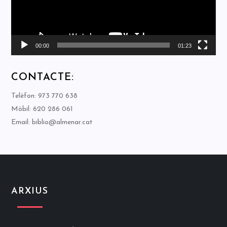
00:00
01:23
CONTACTE:
Telèfon: 973 770 638
Mòbil: 620 286 061
Email: biblio@almenar.cat
ARXIUS