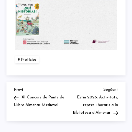
Notícies
Previous
Next
Navegació
Previ
Següent
Post
Post
XI Concurs de Punts de
Estiu 2026: Activitats,
d'entrades
Llibre Almenar Medieval
reptes i horaris a la
Biblioteca d’Almenar