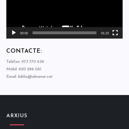
00:00
01:23
CONTACTE:
Telèfon: 973 770 638
Mòbil: 620 286 061
Email: biblio@almenar.cat
ARXIUS