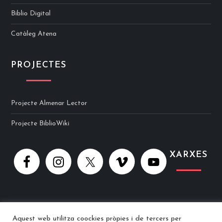
Biblio Digital
Catàleg Atena
PROJECTES
Projecte Almenar Lector
Projecte BiblioWiki
XARXES
Aquest web utilitza coockies pròpies i de tercers per