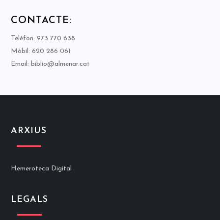
CONTACTE:
Telèfon: 973 770 638
Mòbil: 620 286 061
Email: biblio@almenar.cat
ARXIUS
Hemeroteca Digital
LEGALS