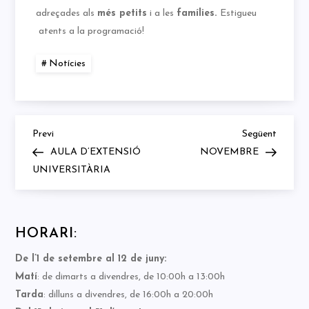
adreçades als
més petits
i a les
famílies.
Estigueu
atents a la programació!
Notícies
Previous
Next
Navegació
Previ
Següent
Post
Post
AULA D’EXTENSIÓ
NOVEMBRE
d'entrades
UNIVERSITÀRIA
HORARI:
De l’1 de setembre al 12 de juny:
Matí
: de dimarts a divendres, de 10:00h a 13:00h
Tarda
: dilluns a divendres, de 16:00h a 20:00h