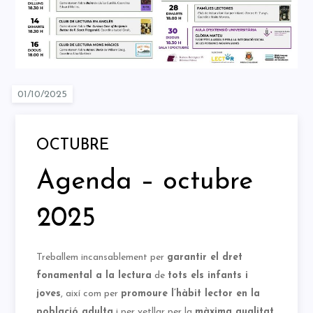
OCTUBRE
Agenda – octubre
2025
Treballem incansablement per
garantir el dret
fonamental a la lectura
de
tots els infants i
joves
, així com per
promoure l’hàbit lector en la
població adulta
i per vetllar per la
màxima qualitat