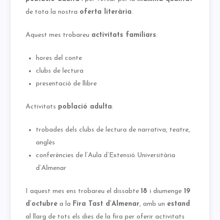
de tota la nostra
oferta literària
.
Aquest mes trobareu
activitats familiars
:
hores del conte
clubs de lectura
presentació de llibre
Activitats
població adulta
:
trobades dels clubs de lectura de narrativa, teatre,
anglès
conferències de l’Aula d’Extensió Universitària
d’Almenar
I aquest mes ens trobareu el dissabte
18
i diumenge
19
d’octubre
a la
Fira Tast d’Almenar
, amb un
estand
al llarg de tots els dies de la fira per oferir activitats