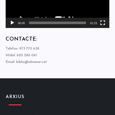
00:00
01:23
CONTACTE:
Telèfon: 973 770 638
Mòbil: 620 286 061
Email: biblio@almenar.cat
ARXIUS