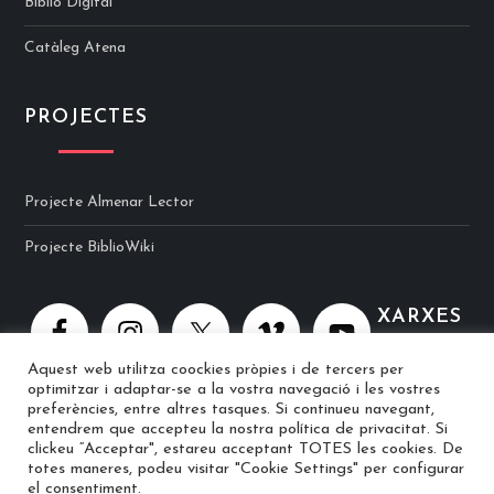
Biblio Digital
Catàleg Atena
PROJECTES
Projecte Almenar Lector
Projecte BiblioWiki
XARXES
Aquest web utilitza coockies pròpies i de tercers per
optimitzar i adaptar-se a la vostra navegació i les vostres
preferències, entre altres tasques. Si continueu navegant,
entendrem que accepteu la nostra política de privacitat. Si
clickeu “Acceptar", estareu acceptant TOTES les cookies. De
totes maneres, podeu visitar "Cookie Settings" per configurar
© 2025 Biblioteca Ramon Berenguer IV · Web implementat per
el consentiment.