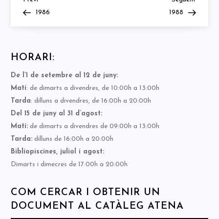
Navegació
Post
Post
1986
1988
d'entrades
HORARI:
De l’1 de setembre al 12 de juny:
Matí
: de dimarts a divendres, de 10:00h a 13:00h
Tarda
: dilluns a divendres, de 16:00h a 20:00h
Del 15 de juny al 31 d’agost:
Matí:
de dimarts a divendres de 09:00h a 13:00h
Tarda:
dilluns de 16:00h a 20:00h
Bibliopiscines, juliol i agost:
Dimarts i dimecres de 17:00h a 20:00h
COM CERCAR I OBTENIR UN
DOCUMENT AL CATÀLEG ATENA