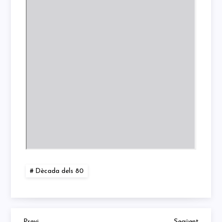
Dècada dels 80
Previous
Next
Previ
Següent