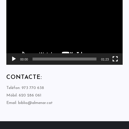
Reproductor
de
vídeo
00:00
01:23
CONTACTE:
Telèfon: 973 770 638
Mòbil: 620 286 061
Email: biblio@almenar.cat