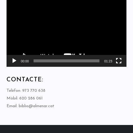
Reproductor
de
vídeo
00:00
01:23
CONTACTE:
Telèfon: 973 770 638
Mòbil: 620 286 061
Email: biblio@almenar.cat