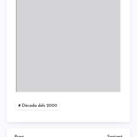
Dècada dels 2000
Previous
Next
Previ
Següent