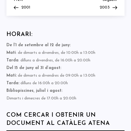
Navegació
Post
Post
2001
2003
d'entrades
HORARI:
De l’1 de setembre al 12 de juny:
Matí
: de dimarts a divendres, de 10:00h a 13:00h
Tarda
: dilluns a divendres, de 16:00h a 20:00h
Del 15 de juny al 31 d’agost:
Matí:
de dimarts a divendres de 09:00h a 13:00h
Tarda:
dilluns de 16:00h a 20:00h
Bibliopiscines, juliol i agost:
Dimarts i dimecres de 17:00h a 20:00h
COM CERCAR I OBTENIR UN
DOCUMENT AL CATÀLEG ATENA