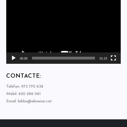
Reproductor
de
vídeo
00:00
01:23
CONTACTE:
Telèfon: 973 770 638
Mòbil: 620 286 061
Email: biblio@almenar.cat