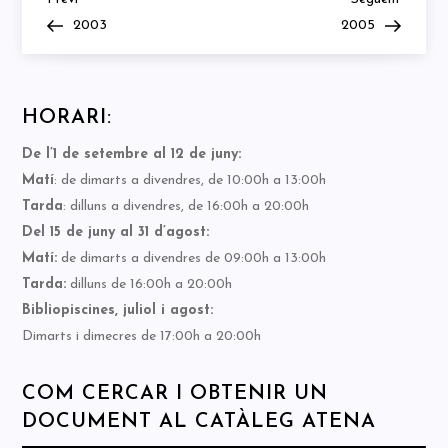
Navegació
Post
Post
2003
2005
d'entrades
HORARI:
De l’1 de setembre al 12 de juny:
Matí
: de dimarts a divendres, de 10:00h a 13:00h
Tarda
: dilluns a divendres, de 16:00h a 20:00h
Del 15 de juny al 31 d’agost:
Matí:
de dimarts a divendres de 09:00h a 13:00h
Tarda:
dilluns de 16:00h a 20:00h
Bibliopiscines, juliol i agost:
Dimarts i dimecres de 17:00h a 20:00h
COM CERCAR I OBTENIR UN
DOCUMENT AL CATÀLEG ATENA