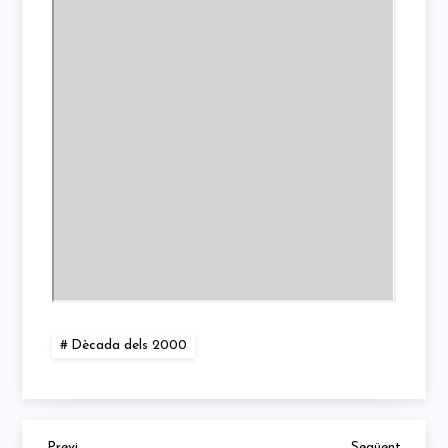
Dècada dels 2000
Previous
Next
Previ
Següent