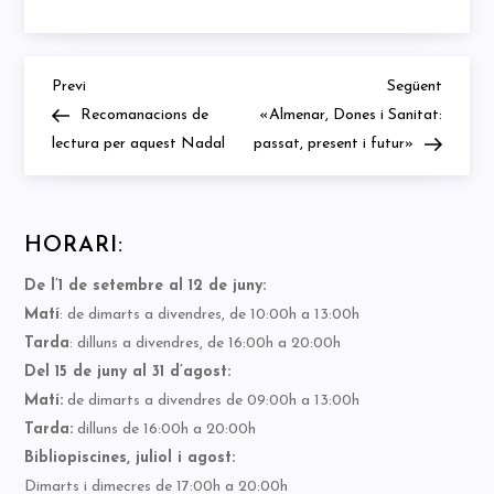
Previous
Next
Navegació
Previ
Següent
Post
Post
Recomanacions de
«Almenar, Dones i Sanitat:
d'entrades
lectura per aquest Nadal
passat, present i futur»
HORARI:
De l’1 de setembre al 12 de juny:
Matí
: de dimarts a divendres, de 10:00h a 13:00h
Tarda
: dilluns a divendres, de 16:00h a 20:00h
Del 15 de juny al 31 d’agost:
Matí:
de dimarts a divendres de 09:00h a 13:00h
Tarda:
dilluns de 16:00h a 20:00h
Bibliopiscines, juliol i agost:
Dimarts i dimecres de 17:00h a 20:00h