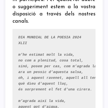
o suggeriment estem a la vostra
disposició a través dels nostres
canals.
DIA MUNDIAL DE LA POESIA 2024

XLII

m’he estimat molt la vida,

no com a plenitud, cosa total,

sinó, posem per cas, com m’agrada la taula
ara un pessic d’aquesta salsa,

oh, i aquest ravenet, aquell all tendre,

què dieu d'aquest lluç,

és sorprenent el fet d'una cirera.

m’agrada així la vida,

aquest got d’aigua,
