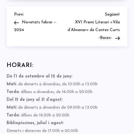
Previous
Next
Navegació
Previ
Següent
Post
Post
Novetats febrer –
XVI Premi Literari «Vila
d'entrades
2024
d’Almenar» de Contes Curts
-Bases-
HORARI:
De l’1 de setembre al 12 de juny:
Matí
: de dimarts a divendres, de 10:00h a 13:00h
Tarda
: dilluns a divendres, de 16:00h a 20:00h
Del 15 de juny al 31 d’agost:
Matí:
de dimarts a divendres de 09:00h a 13:00h
Tarda:
dilluns de 16:00h a 20:00h
Bibliopiscines, juliol i agost:
Dimarts i dimecres de 17:00h a 20:00h