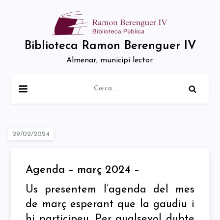
Skip
to
content
Biblioteca Ramon Berenguer IV
Almenar, municipi lector.
Cerca:
Agenda – març 2024 –
Us presentem l’agenda del mes
de març esperant que la gaudiu i
hi participeu. Per qualsevol dubte