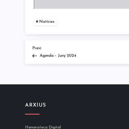
Notícies
Previous
Navegació
Previ
Post
Agenda – Juny 2024
d'entrades
ARXIUS
Hemeroteca Digital