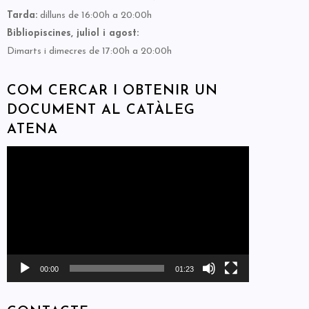
Tarda:
dilluns de 16:00h a 20:00h
Bibliopiscines, juliol i agost:
Dimarts i dimecres de 17:00h a 20:00h
COM CERCAR I OBTENIR UN
DOCUMENT AL CATÀLEG
ATENA
Reproductor
de
vídeo
00:00
01:23