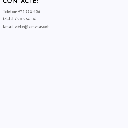
CONTACTE:
Telèfon: 973 770 638
Mòbil: 620 286 061
Email: biblio@almenar.cat