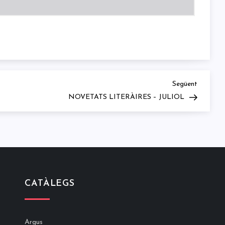
Next
Següent
Post
NOVETATS LITERÀIRES – JULIOL
CATÀLEGS
Argus