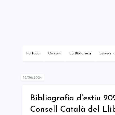
Skip
to
content
Portada
On som
La Biblioteca
Serveis
Bibliografia d’estiu 
Consell Català del Llib