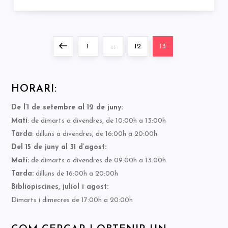
Paginació
Previous
Page
Page
Page
1
…
12
13
de
page
HORARI:
les
De l’1 de setembre al 12 de juny:
entrades
Matí
: de dimarts a divendres, de 10:00h a 13:00h
Tarda
: dilluns a divendres, de 16:00h a 20:00h
Del 15 de juny al 31 d’agost:
Matí:
de dimarts a divendres de 09:00h a 13:00h
Tarda:
dilluns de 16:00h a 20:00h
Bibliopiscines, juliol i agost:
Dimarts i dimecres de 17:00h a 20:00h