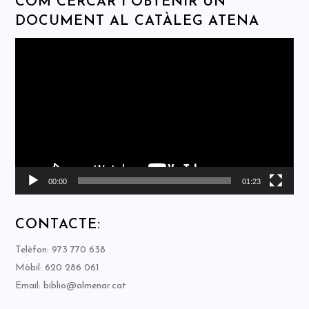
COM CERCAR I OBTENIR UN
DOCUMENT AL CATÀLEG ATENA
Reproductor
de
vídeo
00:00
01:23
CONTACTE:
Telèfon: 973 770 638
Mòbil: 620 286 061
Email: biblio@almenar.cat