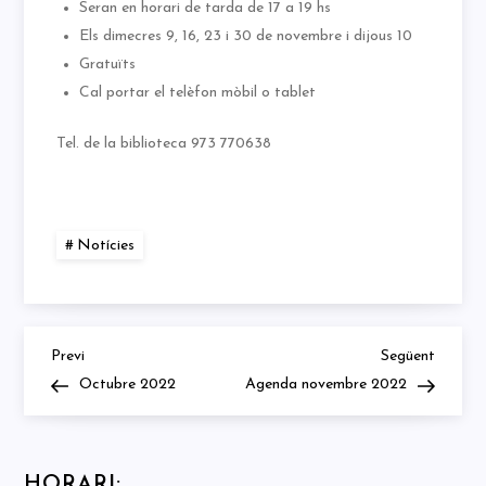
Seran en horari de tarda de 17 a 19 hs
Els dimecres 9, 16, 23 i 30 de novembre i dijous 10
Gratuïts
Cal portar el telèfon mòbil o tablet
Tel. de la biblioteca 973 770638
Notícies
Previous
Next
Navegació
Previ
Següent
Post
Post
Octubre 2022
Agenda novembre 2022
d'entrades
HORARI: