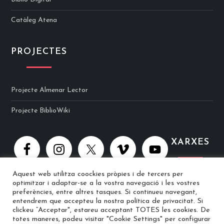
Catàleg Atena
PROJECTES
Projecte Almenar Lector
Projecte BiblioWiki
XARXES
Aquest web utilitza coockies pròpies i de tercers per
optimitzar i adaptar-se a la vostra navegació i les vostres
preferències, entre altres tasques. Si continueu navegant,
entendrem que accepteu la nostra política de privacitat. Si
clickeu “Acceptar", estareu acceptant TOTES les cookies. De
© 2025 Biblioteca Ramon Berenguer IV · Web implementat per
totes maneres, podeu visitar "Cookie Settings" per configurar