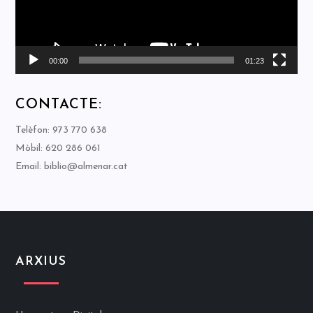
00:00
01:23
CONTACTE:
Telèfon: 973 770 638
Mòbil: 620 286 061
Email: biblio@almenar.cat
ARXIUS