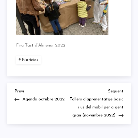
Fira Tast d’Almenar 2022
Notícies
Previous
Next
Navegació
Previ
Següent
Post
Post
Agenda octubre 2022
Tallers d’aprenentatge bàsic
d'entrades
i ús del mòbil per a gent
gran (novembre 2022)