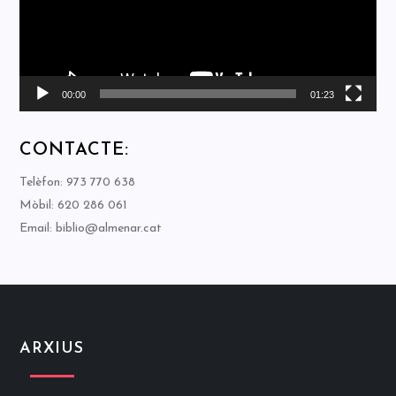
00:00
01:23
CONTACTE:
Telèfon: 973 770 638
Mòbil: 620 286 061
Email: biblio@almenar.cat
ARXIUS