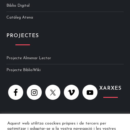
Biblio Digital
Catàleg Atena
PROJECTES
Projecte Almenar Lector
Projecte BiblioWiki
XARXES
Aquest web utilitza coockies pròpies i de tercers per
optimitzar i adaptar-se a la vostra navegació i les vostres