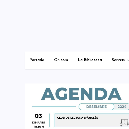
Skip
to
content
Portada
On som
La Biblioteca
Serveis