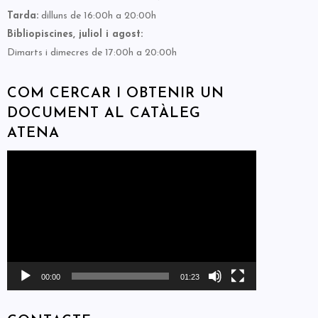
Tarda:
dilluns de 16:00h a 20:00h
Bibliopiscines, juliol i agost:
Dimarts i dimecres de 17:00h a 20:00h
COM CERCAR I OBTENIR UN
DOCUMENT AL CATÀLEG
ATENA
Reproductor
de
vídeo
00:00
01:23