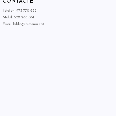
CONTACTE:
Telèfon: 973 770 638
Mòbil: 620 286 061
Email: biblio@almenar.cat