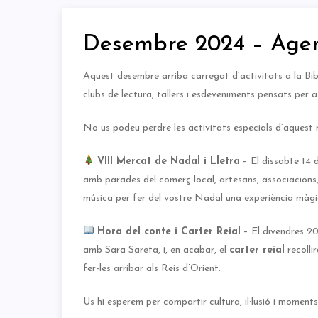
Desembre 2024 – Age
Aquest desembre arriba carregat d’activitats a la Bib
clubs de lectura, tallers i esdeveniments pensats per a
No us podeu perdre les activitats especials d’aquest
VIII Mercat de Nadal i Lletra
– El dissabte 14 
amb parades del comerç local, artesans, associacions, ll
música per fer del vostre Nadal una experiència màgi
Hora del conte i Carter Reial
– El divendres 20
amb Sara Sareta, i, en acabar, el
carter reial
recolli
fer-les arribar als Reis d’Orient.
Us hi esperem per compartir cultura, il·lusió i momen