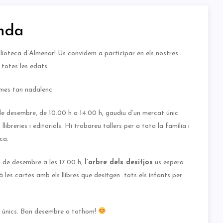
nda
lioteca d’Almenar! Us convidem a participar en els nostres
 totes les edats.
 mes tan nadalenc:
de desembre, de 10.00 h a 14.00 h, gaudiu d’un mercat únic
ibreries i editorials. Hi trobareu tallers per a tota la família i
ca.
 de desembre a les 17.00 h,
l’arbre dels desitjos
us espera
rà les cartes amb els llibres que desitgen tots els infants per
ts únics. Bon desembre a tothom!