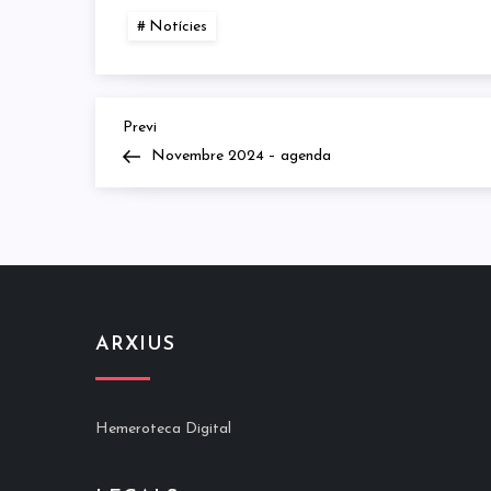
Notícies
Previous
Navegació
Previ
Post
Novembre 2024 – agenda
d'entrades
ARXIUS
Hemeroteca Digital