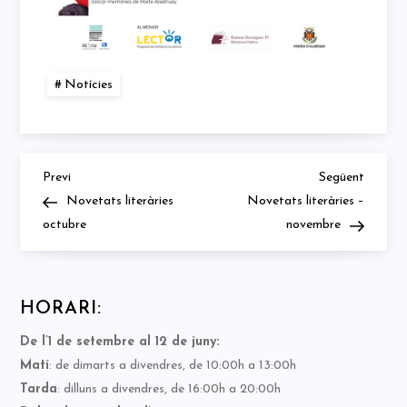
Notícies
Previous
Next
Navegació
Previ
Següent
Post
Post
Novetats literàries
Novetats literàries –
d'entrades
octubre
novembre
HORARI:
De l’1 de setembre al 12 de juny:
Matí
: de dimarts a divendres, de 10:00h a 13:00h
Tarda
: dilluns a divendres, de 16:00h a 20:00h