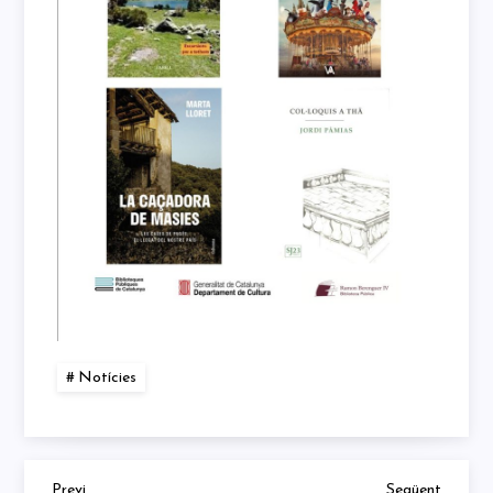
Notícies
Previous
Next
Previ
Següent