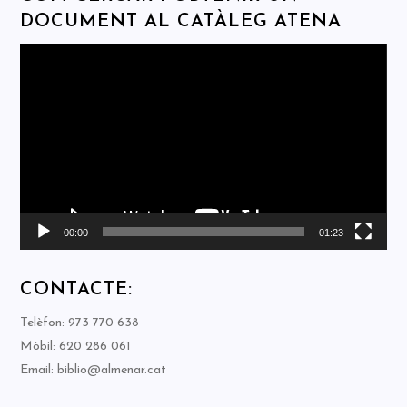
DOCUMENT AL CATÀLEG ATENA
Reproductor
de
vídeo
00:00
01:23
CONTACTE:
Telèfon: 973 770 638
Mòbil: 620 286 061
Email: biblio@almenar.cat