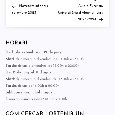
Navegació
Post
Post
Novetats infantils
Aula d’Extensió
d'entrades
setembre 2023
Universitària d’Almenar, curs
2023-2024
HORARI:
De l’1 de setembre al 12 de juny:
Matí
: de dimarts a divendres, de 10:00h a 13:00h
Tarda
: dilluns a divendres, de 16:00h a 20:00h
Del 15 de juny al 31 d’agost:
Matí:
de dimarts a divendres de 09:00h a 13:00h
Tarda:
dilluns de 16:00h a 20:00h
Bibliopiscines, juliol i agost:
Dimarts i dimecres de 17:00h a 20:00h
COM CERCAR I OBTENIR UN