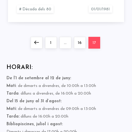
Dècada dels 80
Paginació
Previous
Page
Page
Page
1
…
16
17
de
page
HORARI:
les
De l’1 de setembre al 12 de juny:
entrades
Matí
: de dimarts a divendres, de 10:00h a 13:00h
Tarda
: dilluns a divendres, de 16:00h a 20:00h
Del 15 de juny al 31 d’agost:
Matí:
de dimarts a divendres de 09:00h a 13:00h
Tarda:
dilluns de 16:00h a 20:00h
Bibliopiscines, juliol i agost:
Dimarts i dimecres de 17:00h a 20:00h