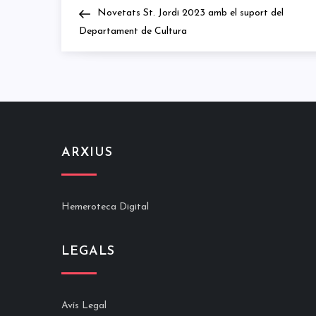
Navegació
Post
Novetats St. Jordi 2023 amb el suport del
d'entrades
Departament de Cultura
ARXIUS
Hemeroteca Digital
LEGALS
Avís Legal