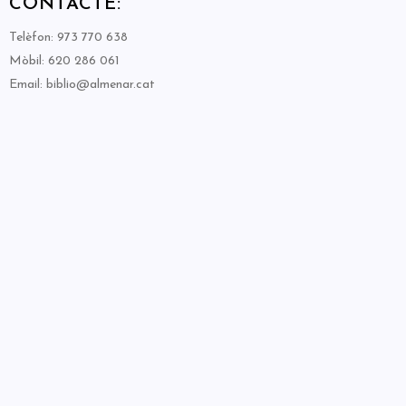
CONTACTE:
Telèfon: 973 770 638
Mòbil: 620 286 061
Email: biblio@almenar.cat