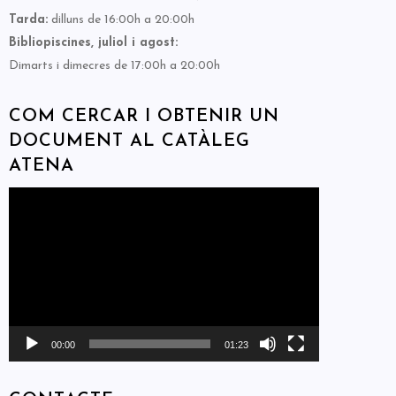
Tarda:
dilluns de 16:00h a 20:00h
Bibliopiscines, juliol i agost:
Dimarts i dimecres de 17:00h a 20:00h
COM CERCAR I OBTENIR UN
DOCUMENT AL CATÀLEG
ATENA
Reproductor
de
vídeo
00:00
01:23