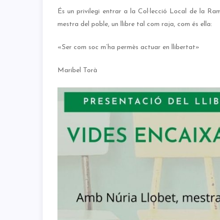
És un privilegi entrar a la Col·lecció Local de la R
mestra del poble, un llibre tal com raja, com és ella:
«Ser com soc m’ha permès actuar en llibertat»
Maribel Torà