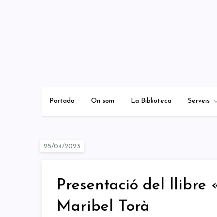
Skip
to
content
Portada
On som
La Biblioteca
Serveis
Presentació del llibre
Maribel Torà