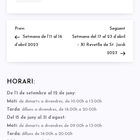
Previous
Next
Navegació
Previ
Següent
Post
Post
Setmana de l’11 al 16
Setmana del 17 al 23 d’abril
d'entrades
d’abril 2023
– XI Revetlla de St. Jordi
2023
HORARI:
De l’1 de setembre al 12 de juny:
Matí
: de dimarts a divendres, de 10:00h a 13:00h
Tarda
: dilluns a divendres, de 16:00h a 20:00h
Del 15 de juny al 31 d’agost:
Matí:
de dimarts a divendres de 09:00h a 13:00h
Tarda:
dilluns de 16:00h a 20:00h