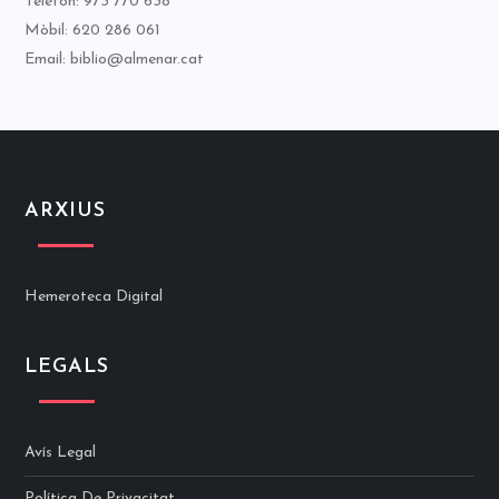
Telèfon: 973 770 638
Mòbil: 620 286 061
Email: biblio@almenar.cat
ARXIUS
Hemeroteca Digital
LEGALS
Avís Legal
Política De Privacitat