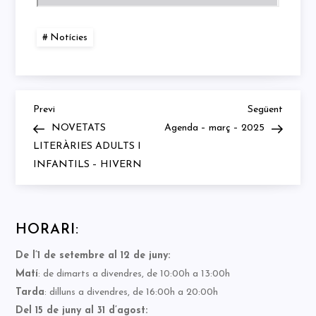
Notícies
Previous
Next
Navegació
Previ
Següent
Post
Post
NOVETATS
Agenda – març – 2025
d'entrades
LITERÀRIES ADULTS I
INFANTILS – HIVERN
HORARI:
De l’1 de setembre al 12 de juny:
Matí
: de dimarts a divendres, de 10:00h a 13:00h
Tarda
: dilluns a divendres, de 16:00h a 20:00h
Del 15 de juny al 31 d’agost: