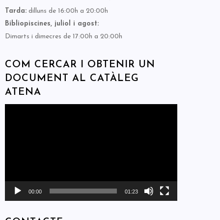
Tarda:
dilluns de 16:00h a 20:00h
Bibliopiscines, juliol i agost:
Dimarts i dimecres de 17:00h a 20:00h
COM CERCAR I OBTENIR UN
DOCUMENT AL CATÀLEG
ATENA
Reproductor
de
vídeo
00:00
01:23