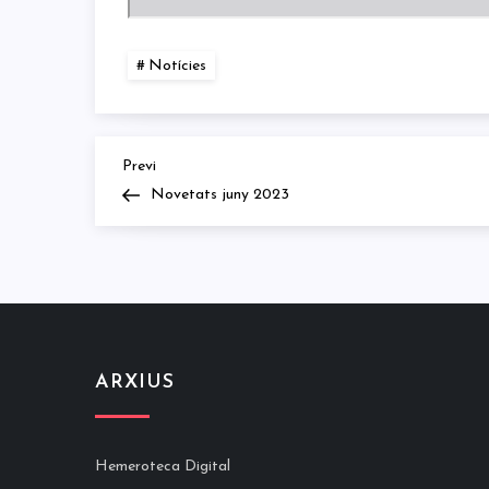
Notícies
Previous
Navegació
Previ
Post
Novetats juny 2023
d'entrades
ARXIUS
Hemeroteca Digital