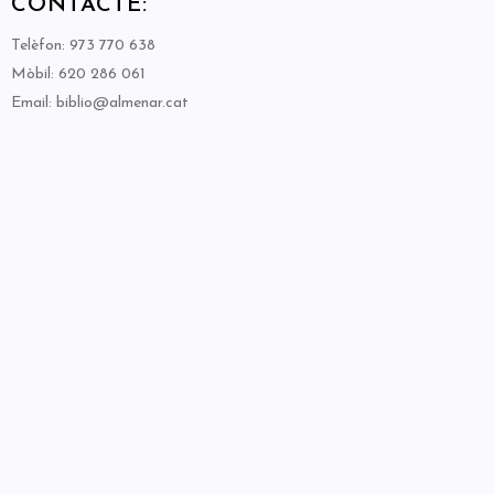
CONTACTE:
Telèfon: 973 770 638
Mòbil: 620 286 061
Email: biblio@almenar.cat