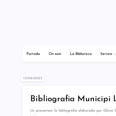
Skip
to
content
Portada
On som
La Biblioteca
Serveis
Bibliografia Municipi 
Us presentem la bibliografia elaborada per Glòria G