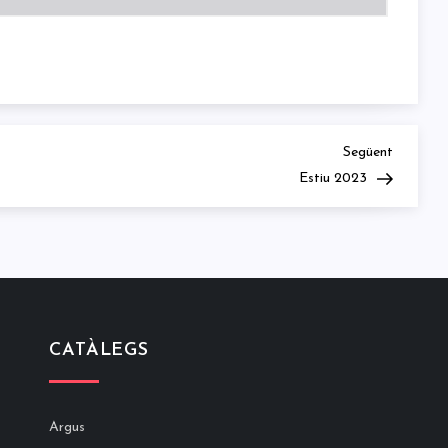
Next
Següent
Post
Estiu 2023
CATÀLEGS
Argus