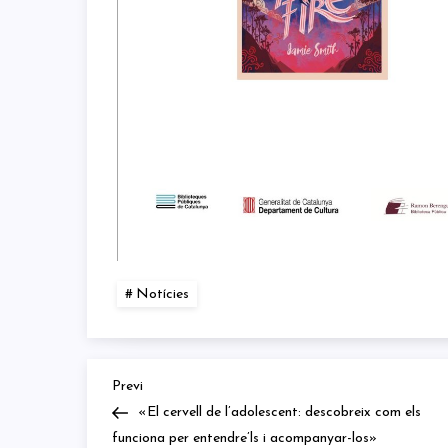
Notícies
Previous
Navegació
Previ
Post
«El cervell de l’adolescent: descobreix com els
d'entrades
funciona per entendre’ls i acompanyar-los»