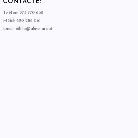
CONTACTE:
Telèfon: 973 770 638
Mòbil: 620 286 061
Email: biblio@almenar.cat