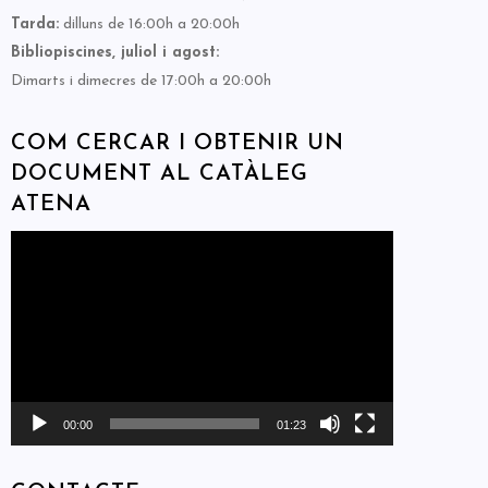
Tarda:
dilluns de 16:00h a 20:00h
Bibliopiscines, juliol i agost:
Dimarts i dimecres de 17:00h a 20:00h
COM CERCAR I OBTENIR UN
DOCUMENT AL CATÀLEG
ATENA
Reproductor
de
vídeo
00:00
01:23