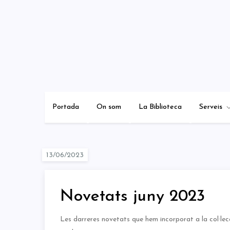
Skip
to
content
Portada
On som
La Biblioteca
Serveis
Novetats juny 2023
Les darreres novetats que hem incorporat a la col·lec