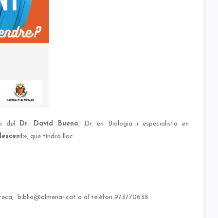
da del
Dr. David Bueno
, Dr. en Biologia i especialista en
olescent»
, que tindrà lloc:
blioteca, biblio@almenar.cat o al telèfon 973770638