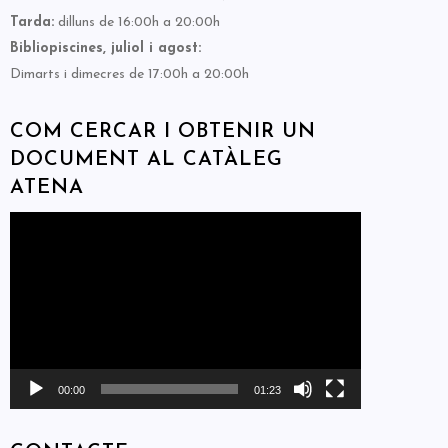
Tarda:
dilluns de 16:00h a 20:00h
Bibliopiscines, juliol i agost:
Dimarts i dimecres de 17:00h a 20:00h
COM CERCAR I OBTENIR UN
DOCUMENT AL CATÀLEG
ATENA
Reproductor
de
vídeo
00:00
01:23