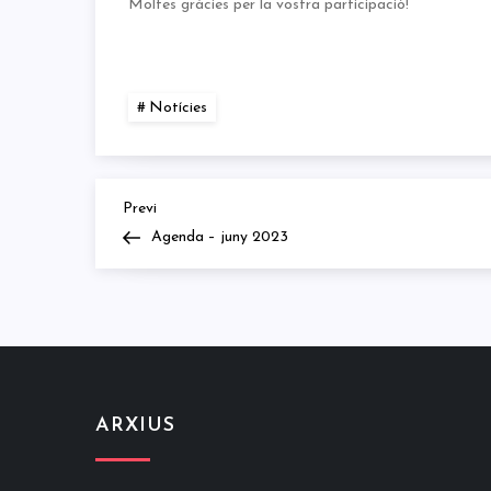
Moltes gràcies per la vostra participació!
Notícies
Previous
Navegació
Previ
Post
Agenda – juny 2023
d'entrades
ARXIUS