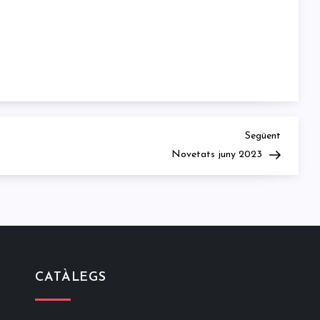
Next
Següent
Post
Novetats juny 2023
CATÀLEGS