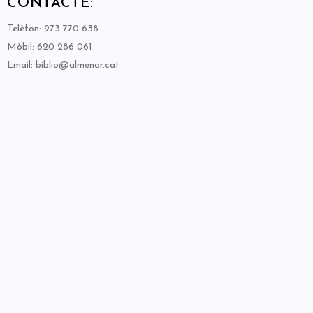
CONTACTE:
Telèfon: 973 770 638
Mòbil: 620 286 061
Email: biblio@almenar.cat