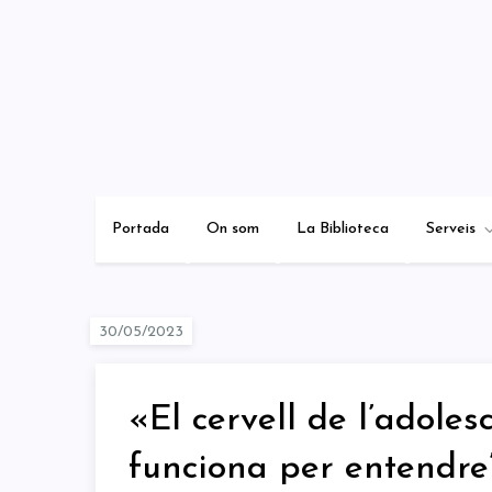
Skip
to
content
Portada
On som
La Biblioteca
Serveis
«El cervell de l’adoles
funciona per entendre