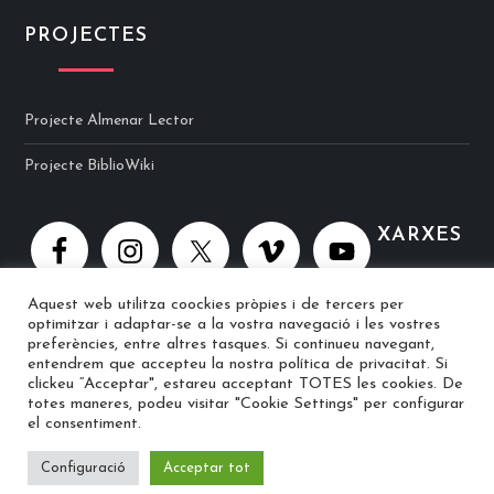
PROJECTES
Projecte Almenar Lector
Projecte BiblioWiki
XARXES
Aquest web utilitza coockies pròpies i de tercers per
optimitzar i adaptar-se a la vostra navegació i les vostres
preferències, entre altres tasques. Si continueu navegant,
entendrem que accepteu la nostra política de privacitat. Si
clickeu “Acceptar", estareu acceptant TOTES les cookies. De
© 2025 Biblioteca Ramon Berenguer IV · Web implementat per
totes maneres, podeu visitar "Cookie Settings" per configurar
el consentiment.
Peppo
Configuració
Acceptar tot